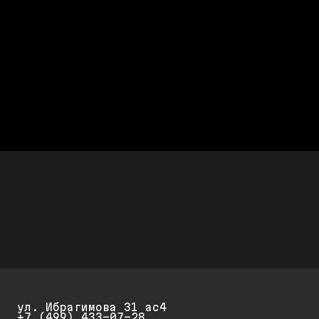
склад запчастей
Большинство автозапчастей Ауди уже в
наличии
Честно считаем
После диагностики называется
полная стоимость работ
Дешевле дилера Audi до 50%
Стоимость ремонта дешевле,
а качество не хуже
Скидки до 25%
Скидка 20% при первом обращении и 25% на
повторный ремонт и обслуживание
ул. Ибрагимова 31 ас4
+7 (499) 433-07-28