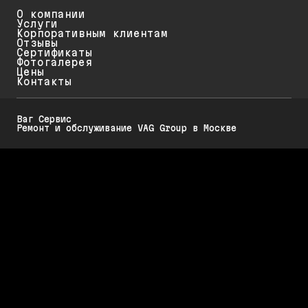
О компании
Услуги
Корпоративным клиентам
Отзывы
Сертификаты
Фотогалерея
Цены
Контакты
Ваг Сервис
Ремонт и обслуживание VAG Group в Москве
Политика конфиденциальности
Обратите внимание на то, что данный интернет-ресурс (в том числе
указанные цены на услуги и акции) носит исключительно
ознакомительный характер и ни при каких условиях не является
публичной офертой, определяемой положениями Статьи 437 (2)
Гражданского кодекса РФ.
Стоимость работ меняется в зависимости от марки автомобиля, его
возраста и технического состояния. Для диагностики, обслуживания и
ремонта Вашего автомобиля требуется предварительная запись.