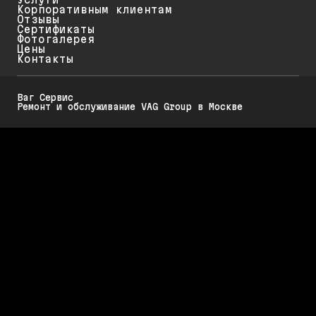
Корпоративным клиентам
Отзывы
Сертификаты
Фотогалерея
Цены
Контакты
Ваг Сервис
Ремонт и обслуживание VAG Group в Москве
Политика конфиденциальности
Обратите внимание на то, что данный интернет-ресурс (в том числе
указанные цены на услуги и акции) носит исключительно
ознакомительный характер и ни при каких условиях не является
публичной офертой, определяемой положениями Статьи 437 (2)
Гражданского кодекса РФ.
Стоимость работ меняется в зависимости от марки автомобиля, его
возраста и технического состояния. Для диагностики, обслуживания и
ремонта Вашего автомобиля требуется предварительная запись.