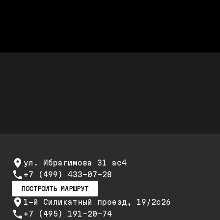
полная стоимость работ
Дешевле дилера Audi до 50%
Стоимость ремонта дешевле,
а качество не хуже
Скидки до 25%
Скидка 20% при первом обращении и 25% на
повторный ремонт и обслуживание
ул. Ибрагимова 31 ас4
+7 (499) 433-07-28
ПОСТРОИТЬ МАРШРУТ
1-й Силикатный проезд, 19/2с26
+7 (495) 191-20-74