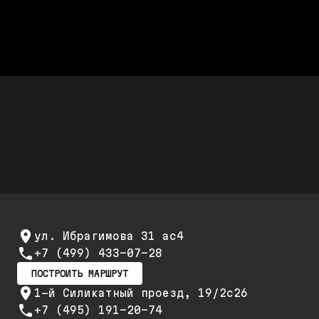
полная стоимость работ
Дешевле дилера Audi до 50%
Стоимость ремонта дешевле,
а качество не хуже
Скидки до 25%
Скидка 20% при первом обращении и 25% на
повторный ремонт и обслуживание
ул. Ибрагимова 31 ас4
+7 (499) 433-07-28
ПОСТРОИТЬ МАРШРУТ
1-й Силикатный проезд, 19/2с26
+7 (495) 191-20-74