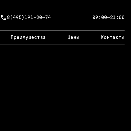
8(495)191-20-74
09:00-21:00
Преимущества
Цены
Контакты