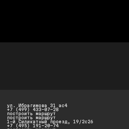
ЧЕСТНО СЧИТАЕМ
После диагностики называется
полная стоимость работ
ДЕШЕВЛЕ ДИЛЕРА AUDI ДО 50%
Стоимость ремонта дешевле,
а качество не хуже
СКИДКИ ДО 25%
Скидка 20% при первом обращении и 25% на
повторный ремонт и обслуживание
ул. Ибрагимова 31 ас4
+7 (499) 433-07-28
построить маршрут
построить маршрут
1-й Силикатный проезд, 19/2с26
+7 (495) 191-20-74