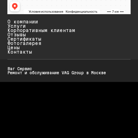
О компании
Услуги
Корпоративным клиентам
Отзывы
Сертификаты
Фотогалерея
Цены
Контакты
Ваг Сервис
Ремонт и обслуживание VAG Group в Москве
Политика конфиденциальности
Обратите внимание на то, что данный интернет-ресурс (в том числе
указанные цены на услуги и акции) носит исключительно
ознакомительный характер и ни при каких условиях не является