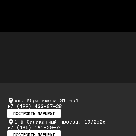
полная стоимость работ
Дешевле дилера Audi до 50%
Стоимость ремонта дешевле,
а качество не хуже
Скидки до 25%
Скидка 20% при первом обращении и 25% на
повторный ремонт и обслуживание
ул. Ибрагимова 31 ас4
+7 (499) 433-07-28
ПОСТРОИТЬ МАРШРУТ
1-й Силикатный проезд, 19/2с26
+7 (495) 191-20-74
ПОСТРОИТЬ МАРШРУТ