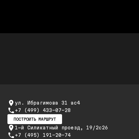
полная стоимость работ
Дешевле дилера Audi до 50%
Стоимость ремонта дешевле,
а качество не хуже
Скидки до 25%
Скидка 20% при первом обращении и 25% на
повторный ремонт и обслуживание
ул. Ибрагимова 31 ас4
+7 (499) 433-07-28
ПОСТРОИТЬ МАРШРУТ
1-й Силикатный проезд, 19/2с26
+7 (495) 191-20-74