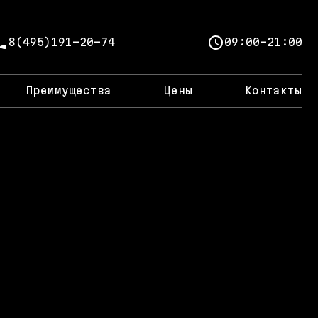
8(495)191-20-74
09:00-21:00
Преимущества
Цены
Контакты