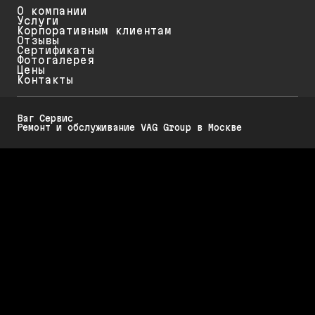
О компании
Услуги
Корпоративным клиентам
Отзывы
Сертификаты
Фотогалерея
Цены
Контакты
Ваг Сервис
Ремонт и обслуживание VAG Group в Москве
Политика конфиденциальности
Обратите внимание на то, что данный интернет-ресурс (в том числе
указанные цены на услуги и акции) носит исключительно
ознакомительный характер и ни при каких условиях не является
публичной офертой, определяемой положениями Статьи 437 (2)
Гражданского кодекса РФ.
Стоимость работ меняется в зависимости от марки автомобиля, его
возраста и технического состояния. Для диагностики, обслуживания и
ремонта Вашего автомобиля требуется предварительная запись.