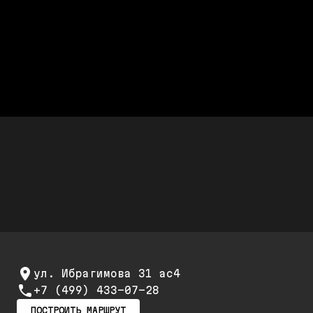
Честно считаем
После диагностики называется
полная стоимость работ
Дешевле дилера Audi до 50%
Стоимость ремонта дешевле,
а качество не хуже
Скидки до 25%
Скидка 20% при первом обращении и 25% на
повторный ремонт и обслуживание
ул. Ибрагимова 31 ас4
+7 (499) 433-07-28
ПОСТРОИТЬ МАРШРУТ