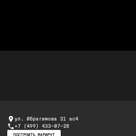
Честно считаем
После диагностики называется
полная стоимость работ
Дешевле дилера Audi до 50%
Стоимость ремонта дешевле,
а качество не хуже
Скидки до 25%
Скидка 20% при первом обращении и 25% на
повторный ремонт и обслуживание
ул. Ибрагимова 31 ас4
+7 (499) 433-07-28
ПОСТРОИТЬ МАРШРУТ