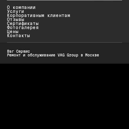
О компании
Услуги
Корпоративным клиентам
Отзывы
Сертификаты
Фотогалерея
Цены
Контакты
Ваг Сервис
Ремонт и обслуживание VAG Group в Москве
Политика конфиденциальности
Обратите внимание на то, что данный интернет-ресурс (в том числе
указанные цены на услуги и акции) носит исключительно
ознакомительный характер и ни при каких условиях не является
публичной офертой, определяемой положениями Статьи 437 (2)
Гражданского кодекса РФ.
Стоимость работ меняется в зависимости от марки автомобиля, его
возраста и технического состояния. Для диагностики, обслуживания и