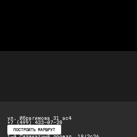
Честно считаем
После диагностики называется
полная стоимость работ
Дешевле дилера Audi до 50%
Стоимость ремонта дешевле,
а качество не хуже
Скидки до 25%
Скидка 20% при первом обращении и 25% на
повторный ремонт и обслуживание
ул. Ибрагимова 31 ас4
+7 (499) 433-07-28
ПОСТРОИТЬ МАРШРУТ
1-й Силикатный проезд, 19/2с26