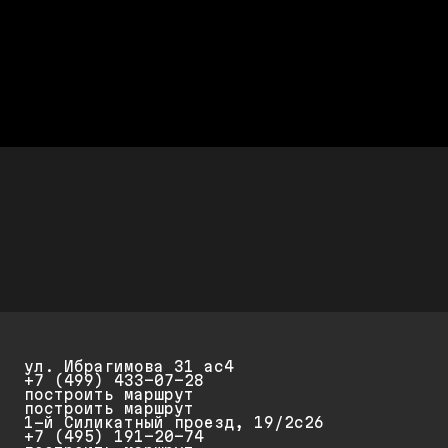
ЧЕСТНО СЧИТАЕМ
После диагностики называется
полная стоимость работ
ДЕШЕВЛЕ ДИЛЕРА AUDI ДО 50%
Стоимость ремонта дешевле,
а качество не хуже
СКИДКИ ДО 25%
Скидка 20% при первом обращении и 25% на
повторный ремонт и обслуживание
ул. Ибрагимова 31 ас4
+7 (499) 433-07-28
построить маршрут
построить маршрут
1-й Силикатный проезд, 19/2с26
+7 (495) 191-20-74