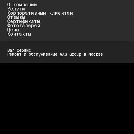
О компании
Услуги
Корпоративным клиентам
Отзывы
Сертификаты
Фотогалерея
Цены
Контакты
Ваг Сервис
Ремонт и обслуживание VAG Group в Москве
Политика конфиденциальности
Обратите внимание на то, что данный интернет-ресурс (в том числе
указанные цены на услуги и акции) носит исключительно
ознакомительный характер и ни при каких условиях не является
публичной офертой, определяемой положениями Статьи 437 (2)
Гражданского кодекса РФ.
Стоимость работ меняется в зависимости от марки автомобиля, его
возраста и технического состояния. Для диагностики, обслуживания и
ремонта Вашего автомобиля требуется предварительная запись.