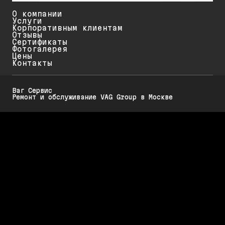
О компании
Услуги
Корпоративным клиентам
Отзывы
Сертификаты
Фотогалерея
Цены
Контакты
Ваг Сервис
Ремонт и обслуживание VAG Group в Москве
Политика конфиденциальности
Обратите внимание на то, что данный интернет-ресурс (в том числе
указанные цены на услуги и акции) носит исключительно
ознакомительный характер и ни при каких условиях не является
публичной офертой, определяемой положениями Статьи 437 (2)
Гражданского кодекса РФ.
Стоимость работ меняется в зависимости от марки автомобиля, его
возраста и технического состояния. Для диагностики, обслуживания и