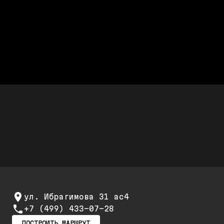
наличии
Честно считаем
После диагностики называется
полная стоимость работ
Дешевле дилера Audi до 50%
Стоимость ремонта дешевле,
а качество не хуже
Скидки до 25%
Скидка 20% при первом обращении и 25% на
повторный ремонт и обслуживание
ул. Ибрагимова 31 ас4
+7 (499) 433-07-28
ПОСТРОИТЬ МАРШРУТ