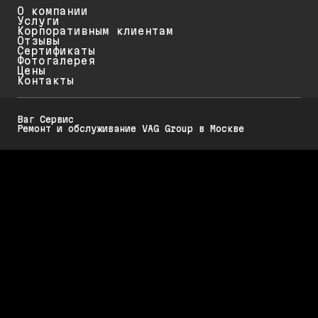
О компании
Услуги
Корпоративным клиентам
Отзывы
Сертификаты
Фотогалерея
Цены
Контакты
Ваг Сервис
Ремонт и обслуживание VAG Group в Москве
Политика конфиденциальности
Обратите внимание на то, что данный интернет-ресурс (в том числе
указанные цены на услуги и акции) носит исключительно
ознакомительный характер и ни при каких условиях не является
публичной офертой, определяемой положениями Статьи 437 (2)
Гражданского кодекса РФ.
Стоимость работ меняется в зависимости от марки автомобиля, его
возраста и технического состояния. Для диагностики, обслуживания и
ремонта Вашего автомобиля требуется предварительная запись.