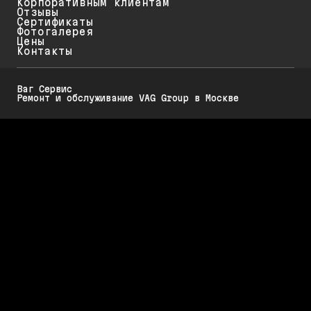
Корпоративным клиентам
Отзывы
Сертификаты
Фотогалерея
Цены
Контакты
Ваг Сервис
Ремонт и обслуживание VAG Group в Москве
Политика конфиденциальности
Обратите внимание на то, что данный интернет-ресурс (в том числе
указанные цены на услуги и акции) носит исключительно
ознакомительный характер и ни при каких условиях не является
публичной офертой, определяемой положениями Статьи 437 (2)
Гражданского кодекса РФ.
Стоимость работ меняется в зависимости от марки автомобиля, его
возраста и технического состояния. Для диагностики, обслуживания и
ремонта Вашего автомобиля требуется предварительная запись.